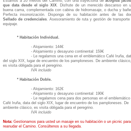
Estamos a 20 metros del Camino; con una trayectoria de
acogida jaco
que data desde el siglo XIX
. Disfrute de un merecido descanso en 
buena cama, complementada con cabina de hidromasaje, o ducha y bañe
Perfecta insonorización. Disponga de su habitación antes de las do
Sellado de credenciales
. Asesoramiento de ruta y gestión de transporte
equipaje.
* Habitación Individual.
- Alojamiento: 144€
- Alojamiento y desayuno continental: 159€
- Le regalamos una cena en el emblemático Café Iruña, da
del siglo XIX, lugar de encuentro de los pamploneses. De ambiente clásico
es visita obligada para el peregrino.
IVA incluido
* Habitación Doble.
- Alojamiento: 162€
- Alojamiento y desayuno continental: 190€
- Le regalamos cena para dos personas en el emblemático
Café Iruña, data del siglo XIX, lugar de encuentro de los pamploneses. De
ambiente clásico, es visita obligada para el peregrino.
IVA incluido
Nota:
Gestionamos para usted un masaje en su habitación o un picnic para
reanudar el Camino. Consúltenos a su llegada.