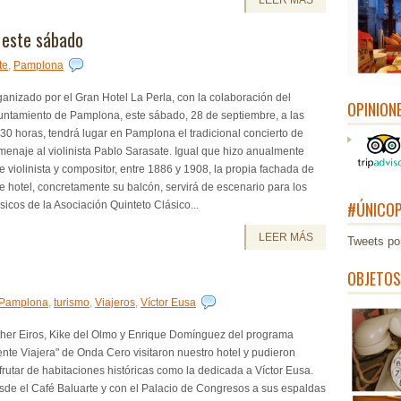
LEER MÁS
 este sábado
te
,
Pamplona
anizado por el Gran Hotel La Perla, con la colaboración del
OPINION
untamiento de Pamplona, este sábado, 28 de septiembre, a las
30 horas, tendrá lugar en Pamplona el tradicional concierto de
enaje al violinista Pablo Sarasate. Igual que hizo anualmente
e violinista y compositor, entre 1886 y 1908, la propia fachada de
e hotel, concretamente su balcón, servirá de escenario para los
#ÚNICOP
icos de la Asociación Quinteto Clásico...
LEER MÁS
Tweets po
OBJETOS
Pamplona
,
turismo
,
Viajeros
,
Víctor Eusa
ther Eiros, Kike del Olmo y Enrique Domínguez del programa
nte Viajera" de Onda Cero visitaron nuestro hotel y pudieron
frutar de habitaciones históricas como la dedicada a Víctor Eusa.
sde el Café Baluarte y con el Palacio de Congresos a sus espaldas