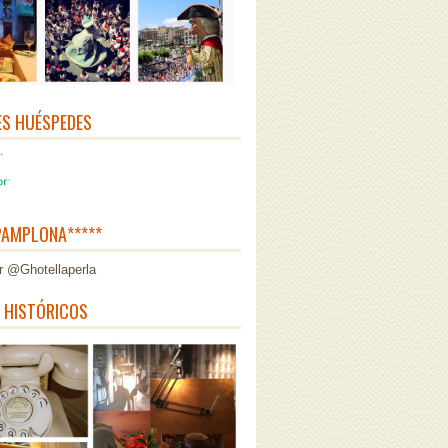
ES HUÉSPEDES
AMPLONA*****
r @Ghotellaperla
 HISTÓRICOS