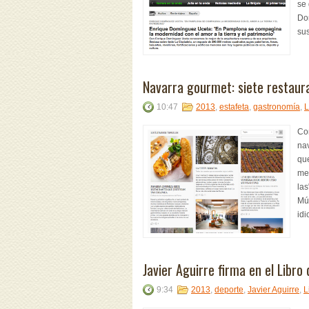
se
Dom
sus
Navarra gourmet: siete restaur
10:47
2013
,
estafeta
,
gastronomía
,
L
Con
nav
que
men
las
Mú
idi
Javier Aguirre firma en el Libro
9:34
2013
,
deporte
,
Javier Aguirre
,
L