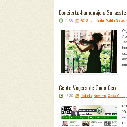
Concierto-homenaje a Sarasate
11:38
2013
,
concierto
,
Pablo Sarasa
Org
Ay
19’
hom
est
est
mús
Gente Viajera de Onda Cero
12:39
historia
,
Navarra
,
Onda Cero
,
Es
"Ge
dis
De