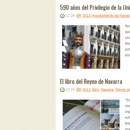
590 años del Privilegio de la Un
12:28
2013
,
Ayuntamiento de Pamp
Nor
qui
Uni
fís
jur
esc
El libro del Reyno de Navarra
15:29
2013
,
libro
,
Navarra
,
Reyno de
"So
me
ing
es
top
qu