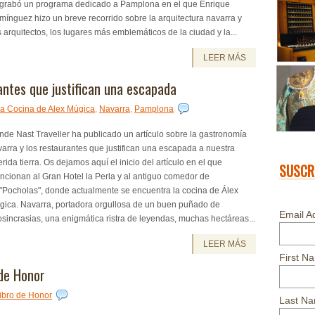
 grabó un programa dedicado a Pamplona en el que Enrique
ínguez hizo un breve recorrido sobre la arquitectura navarra y
 arquitectos, los lugares más emblemáticos de la ciudad y la...
LEER MÁS
antes que justifican una escapada
a Cocina de Alex Múgica
,
Navarra
,
Pamplona
de Nast Traveller ha publicado un artículo sobre la gastronomía
arra y los restaurantes que justifican una escapada a nuestra
rida tierra. Os dejamos aquí el inicio del artículo en el que
SUSCR
cionan al Gran Hotel la Perla y al antiguo comedor de
"Pocholas", donde actualmente se encuentra la cocina de Álex
gica. Navarra, portadora orgullosa de un buen puñado de
Email A
osincrasias, una enigmática ristra de leyendas, muchas hectáreas...
LEER MÁS
First N
 de Honor
ibro de Honor
Last N