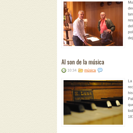
Mu
dec
tan
res
del
pol
dej
Al son de la música
10:34
música
La
re
his
Pab
que
tod
187