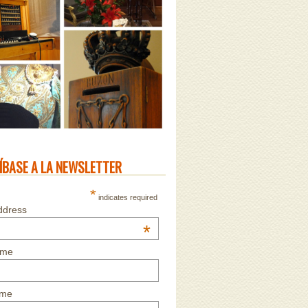
ÍBASE A LA NEWSLETTER
*
indicates required
ddress
*
ame
ame