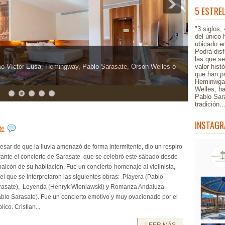
5 ESTRE
"3 siglos,
del único 
ubicado en
Podrá disf
las que s
o Víctor Eusa, Hemingway, Pablo Sarasate, Orson Welles o
valor hist
que han pa
Heminwgay
Welles, h
Pablo Sar
tradición.
INSTAGR
te
esar de que la lluvia amenazó de forma intermitente, dio un respiro
rante el concierto de Sarasate que se celebró este sábado desde
balcón de su habitación. Fue un concierto-homenaje al violinista,
el que se interpretaron las siguientes obras: Playera (Pablo
rasate), Leyenda (Henryk Wieniawski) y Romanza Andaluza
blo Sarasate). Fue un concierto emotivo y muy ovacionado por el
lico. Cristian...