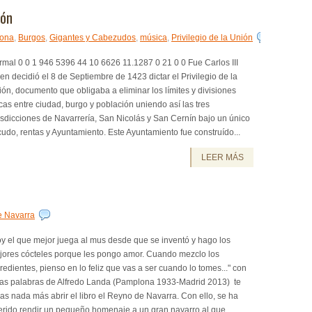
ión
lona
,
Burgos
,
Gigantes y Cabezudos
,
música
,
Privilegio de la Unión
mal 0 0 1 946 5396 44 10 6626 11.1287 0 21 0 0 Fue Carlos III
en decidió el 8 de Septiembre de 1423 dictar el Privilegio de la
ón, documento que obligaba a eliminar los límites y divisiones
icas entre ciudad, burgo y población uniendo así las tres
isdicciones de Navarrería, San Nicolás y San Cernín bajo un único
udo, rentas y Ayuntamiento. Este Ayuntamiento fue construído...
LEER MÁS
 Navarra
y el que mejor juega al mus desde que se inventó y hago los
jores cócteles porque les pongo amor. Cuando mezclo los
redientes, pienso en lo feliz que vas a ser cuando lo tomes..." con
tas palabras de Alfredo Landa (Pamplona 1933-Madrid 2013) te
as nada más abrir el libro el Reyno de Navarra. Con ello, se ha
erido rendir un pequeño homenaje a un gran navarro al que