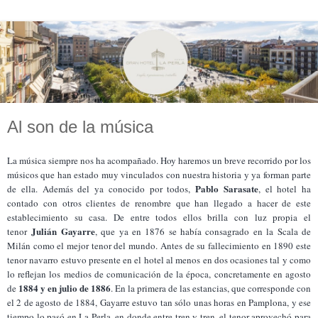
Al son de la música
La música siempre nos ha acompañado. Hoy haremos un breve recorrido por los
músicos que han estado muy vinculados con nuestra historia y ya forman parte
Pablo Sarasate
de ella. Además del ya conocido por todos,
, el hotel ha
contado con otros clientes de renombre que han llegado a hacer de este
establecimiento su casa. De entre todos ellos brilla con luz propia el
Julián Gayarre
tenor
, que ya en 1876 se había consagrado en la Scala de
Milán como el mejor tenor del mundo. Antes de su fallecimiento en 1890 este
tenor navarro estuvo presente en el hotel al menos en dos ocasiones tal y como
lo reflejan los medios de comunicación de la época, concretamente en agosto
1884 y en julio de 1886
de
. En la primera de las estancias, que corresponde con
el 2 de agosto de 1884, Gayarre estuvo tan sólo unas horas en Pamplona, y ese
tiempo lo pasó en La Perla, en donde entre tren y tren, el tenor aprovechó para