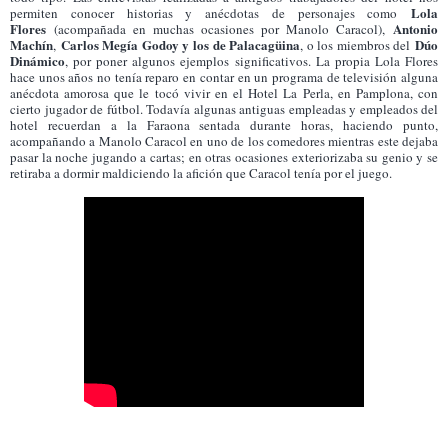
Lola
permiten conocer historias y anécdotas de personajes como
Flores
Antonio
(acompañada en muchas ocasiones por Manolo Caracol),
Machín
Carlos Megía Godoy y los de Palacagüina
Dúo
,
, o los miembros del
Dinámico
, por poner algunos ejemplos significativos. La propia Lola Flores
hace unos años no tenía reparo en contar en un programa de televisión alguna
anécdota amorosa que le tocó vivir en el Hotel La Perla, en Pamplona, con
cierto jugador de fútbol. Todavía algunas antiguas empleadas y empleados del
hotel recuerdan a la Faraona sentada durante horas, haciendo punto,
acompañando a Manolo Caracol en uno de los comedores mientras este dejaba
pasar la noche jugando a cartas; en otras ocasiones exteriorizaba su genio y se
retiraba a dormir maldiciendo la afición que Caracol tenía por el juego.