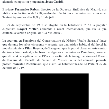
Jesús Guridi
afamado compositor y organista
.
Enrique Fernández Rabos
, director de la Orquesta Sinfónica de Madrid, nos
visitaba en las fiestas de 1919, en donde ofreció tres conciertos matinales en el
Teatro Gayarre los días 8, 9 y 10 de julio.
El 29 de septiembre de 1932 se alojaba en la habitación nº 65 la popular
Raquel Meller
cupletista
, admirada a nivel internacional, que era la que
cantaba la versión original de “La Violetera”.
La apertura en Pamplona del Conservatorio de Música “Pablo Sarasate” hace
que durante los años cincuenta y sesenta sea una asidua habitual del hotel la
Pilar Bayona
popular pianista
, de Zaragoza, que impartió clases en este centro
de formación musical, e incluso dio algunos conciertos en Pamplona, como el
que dio el 4 de septiembre de 1957 con motivo de la inauguración en el Museo
de Navarra del Cursillo de Verano de Música; o la del afamado pianista
Stanislao Niedzielski
polaco
, que visitó las habitaciones de La Perla el 27 de
octubre de 1949.