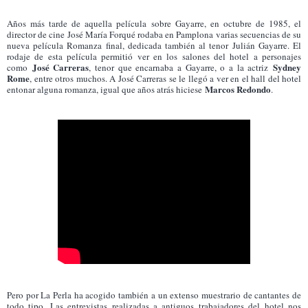
Años más tarde de aquella película sobre Gayarre, en octubre de 1985, el
director de cine José María Forqué rodaba en Pamplona varias secuencias de su
nueva película Romanza final, dedicada también al tenor Julián Gayarre. El
rodaje de esta película permitió ver en los salones del hotel a personajes
José Carreras
Sydney
como
, tenor que encarnaba a Gayarre, o a la actriz
Rome
, entre otros muchos. A José Carreras se le llegó a ver en el hall del hotel
Marcos Redondo
entonar alguna romanza, igual que años atrás hiciese
.
Pero por La Perla ha acogido también a un extenso muestrario de cantantes de
todo tipo. Las entrevistas realizadas a antiguos trabajadores del hotel nos