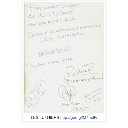
LES LUTHIERS
http://goo.gl/M4mJlV