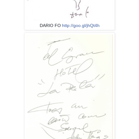
DARIO FO
http://goo.gl/jhQt4h