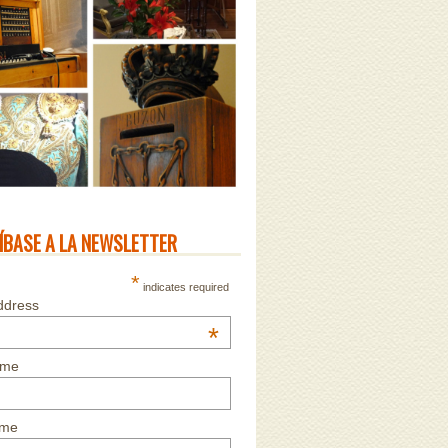
ÍBASE A LA NEWSLETTER
*
indicates required
ddress
*
ame
ame