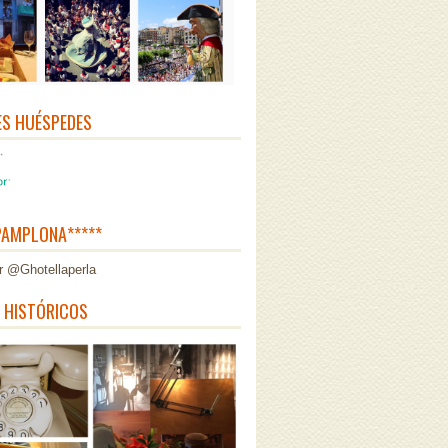
ES HUÉSPEDES
AMPLONA*****
r @Ghotellaperla
 HISTÓRICOS