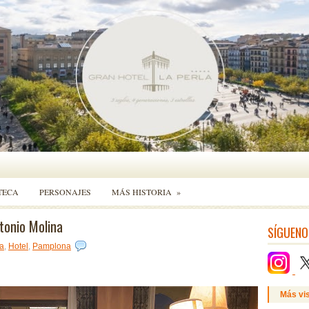
TECA
PERSONAJES
MÁS HISTORIA
»
onio Molina
SÍGUENO
la
,
Hotel
,
Pamplona
Más vi