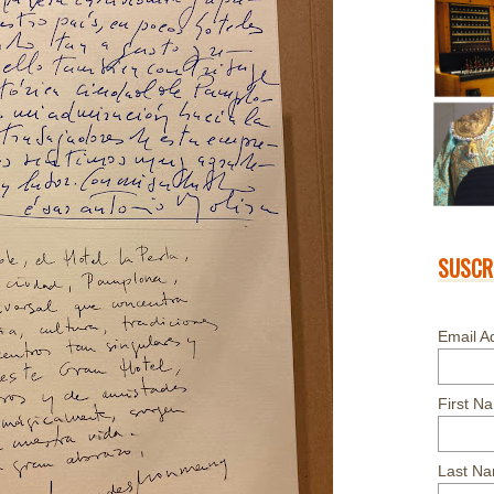
SUSCR
Email A
First N
Last N