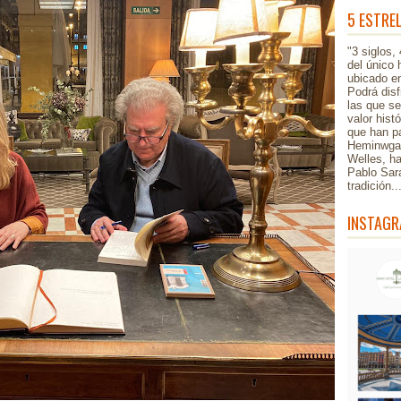
5 ESTRE
"3 siglos,
del único 
ubicado en
Podrá disf
las que s
valor hist
que han pa
Heminwgay
Welles, h
Pablo Sar
tradición.
INSTAGR