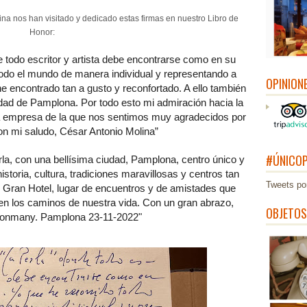
 nos han visitado y dedicado estas firmas en nuestro Libro de
Honor:
e todo escritor y artista debe encontrarse como en su
todo el mundo de manera individual y representando a
OPINION
e encontrado tan a gusto y reconfortado. A ello también
udad de Pamplona. Por todo esto mi admiración hacia la
ta empresa de la que nos sentimos muy agradecidos por
on mi saludo, César Antonio Molina”
#ÚNICOP
erla, con una bellísima ciudad, Pamplona, centro único y
storia, cultura, tradiciones maravillosas y centros tan
Tweets po
e Gran Hotel, lugar de encuentros y de amistades que
n los caminos de nuestra vida. Con un gran abrazo,
OBJETOS
onmany. Pamplona 23-11-2022"