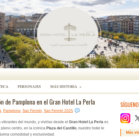
TECA
PERSONAJES
MÁS HISTORIA
»
ón de Pamplona en el Gran Hotel La Perla
SÍGUENO
a
,
Pamplona
,
San Fermín
,
San Fermín 2025
 vibrantes del mundo, y vivirlas desde el
Gran Hotel La Perla
es
pleno centro, en la icónica
Plaza del Castillo
, nuestro hotel le
Más vi
áxima comodidad y exclusividad.