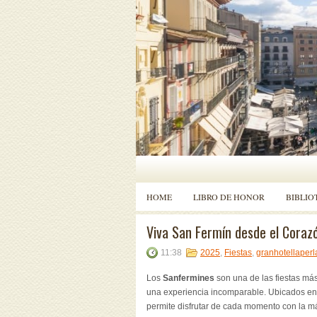
HOME
LIBRO DE HONOR
BIBLIO
Viva San Fermín desde el Coraz
11:38
2025
,
Fiestas
,
granhotellaperl
Los
Sanfermines
son una de las fiestas más
una experiencia incomparable. Ubicados en 
permite disfrutar de cada momento con la m