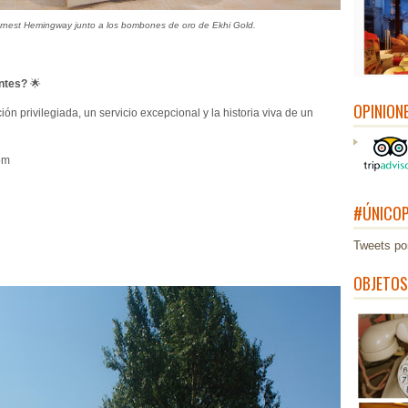
e Ernest Hemingway junto a los bombones de oro de Ekhi Gold.
ntes?
🌟
OPINION
ón privilegiada, un servicio excepcional y la historia viva de un
om
#ÚNICOP
Tweets po
OBJETOS