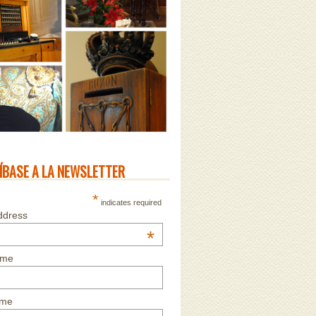
ÍBASE A LA NEWSLETTER
*
indicates required
ddress
*
ame
ame