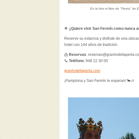
En la foto el libro de "Fiesta" d
🌟
¿Quiere vivir San Fermín como nunca a
Reserve su estancia y disfrute de una ubicaci
hotel con 144 años de tradición.
📩
Reservas
:
reservas@granhotellaperla.c
📞
Teléfono
: 948 22 30 00
granhotellaperla.com
¡Pamplona y San Fermín le esperan! 🐂🎶