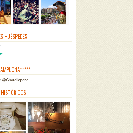
ES HUÉSPEDES
AMPLONA*****
r @Ghotellaperla
 HISTÓRICOS