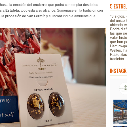
5 ESTRE
a hasta la emoción del
encierro
, que podrá contemplar desde los
as a
Estafeta
, todo está a su alcance. Sumérjase en la tradición con
e la
procesión de San Fermín
y el inconfundible ambiente que
"3 siglos,
del único 
ubicado en
Podrá disf
las que s
valor hist
que han pa
Heminwgay
Welles, h
Pablo Sar
tradición.
INSTAGR