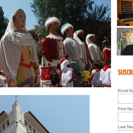
SUSCR
Email A
First N
Last N