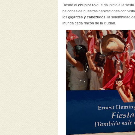
Desde el
chupinazo
que da inicio a la fiest
balcones de nuestras habitaciones con vist
los
gigantes y cabezudos
, la solemnidad d
inunda cada rincón de la ciudad.