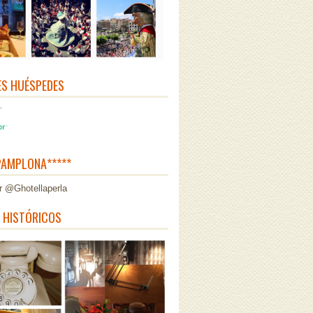
ES HUÉSPEDES
AMPLONA*****
r @Ghotellaperla
 HISTÓRICOS