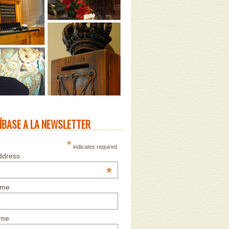
ÍBASE A LA NEWSLETTER
*
indicates required
ddress
*
ame
ame