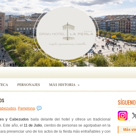
TECA
PERSONAJES
MÁS HISTORIA
»
os
SÍGUENO
Cabezudos
,
Pamplona
es y Cabezudos
baila delante del hotel y ofrece un tradicional
. Este año, el
11 de Julio
, cientos de personas se agolpaban en la
Más vi
 para presenciar uno de los actos de la fiesta más entrañables y con