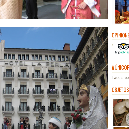
OPINION
#ÚNICOP
Tweets po
OBJETOS