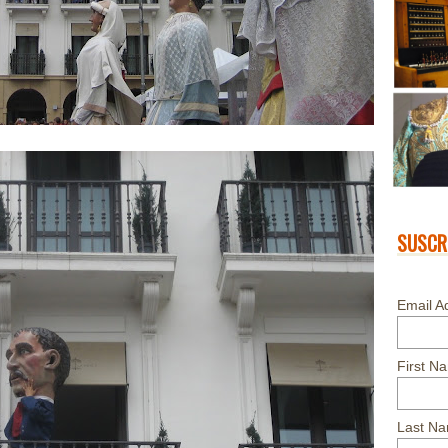
SUSCR
Email A
First N
Last N