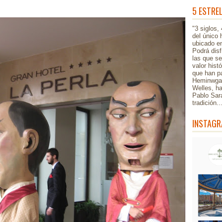
5 ESTRE
"3 siglos,
del único 
ubicado en
Podrá disf
las que s
valor hist
que han pa
Heminwgay
Welles, h
Pablo Sar
tradición.
INSTAGR