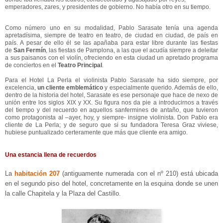
emperadores, zares, y presidentes de gobierno. No había otro en su tiempo.
Como número uno en su modalidad, Pablo Sarasate tenía una agenda
apretadísima, siempre de teatro en teatro, de ciudad en ciudad, de país en
país. A pesar de ello él se las apañaba para estar libre durante las fiestas
de
San Fermín
, las fiestas de Pamplona, a las que el acudía siempre a deleitar
a sus paisanos con el violín, ofreciendo en esta ciudad un apretado programa
de conciertos en el
Teatro Principal
.
Para el Hotel La Perla el violinista Pablo Sarasate ha sido siempre, por
excelencia,
un cliente emblemático
y especialmente querido. Además de ello,
dentro de la historia del hotel, Sarasate es ese personaje que hace de nexo de
unión entre los siglos XIX y XX. Su figura nos da pie a introducirnos a través
del tiempo y del recuerdo en aquellos sanfermines de antaño, que tuvieron
como protagonista al –ayer, hoy, y siempre- insigne violinista. Don Pablo era
cliente de La Perla; y de seguro que si su fundadora Teresa Graz viviese,
hubiese puntualizado certeramente que más que cliente era amigo.
Una estancia llena de recuerdos
La
habitación 207
(antiguamente numerada con el nº 210) está ubicada
en el segundo piso del hotel, concretamente en la esquina donde se unen
la calle Chapitela y la Plaza del Castillo.