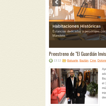
Habitaciones Históricas
Estancias dedicadas a personajes com
Manolete
3
4
5
Preestreno de "El Guardián Invi
13:12
Baluarte
,
Baztán
,
Cine
,
Dolor
Aye
ada
Ba
el 
mús
equ
de