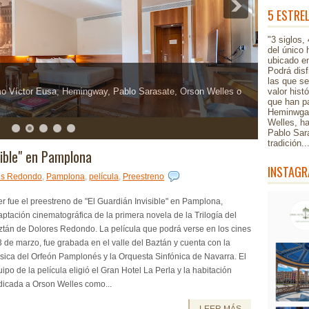
5 ESTRE
"3 siglos,
del único 
ubicado en
Podrá disf
las que s
o Víctor Eusa, Hemingway, Pablo Sarasate, Orson Welles o
valor hist
que han pa
Heminwgay
Welles, h
Pablo Sar
tradición.
sible" en Pamplona
INSTAGR
es Redondo
,
Pamplona
,
película
,
Preestreno
r fue el preestreno de "El Guardián Invisible" en Pamplona,
ptación cinematográfica de la primera novela de la Trilogía del
ztán de Dolores Redondo. La película que podrá verse en los cines
3 de marzo, fue grabada en el valle del Baztán y cuenta con la
ica del Orfeón Pamplonés y la Orquesta Sinfónica de Navarra. El
ipo de la película eligió el Gran Hotel La Perla y la habitación
dicada a Orson Welles como...