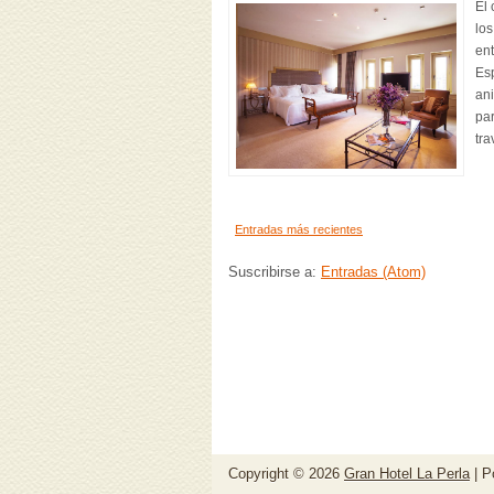
El
los
ent
Es
ani
par
tra
Entradas más recientes
Suscribirse a:
Entradas (Atom)
Copyright ©
2026
Gran Hotel La Perla
| P