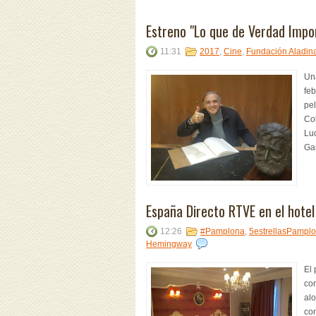
Estreno "Lo que de Verdad Impo
11:31
2017
,
Cine
,
Fundación Aladin
Un
feb
pel
Coh
Lu
Gar
España Directo RTVE en el hotel
12:26
#Pamplona
,
5estrellasPampl
Hemingway
El
con
alo
con