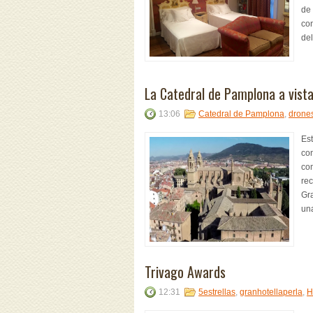
de 
co
del
La Catedral de Pamplona a vist
13:06
Catedral de Pamplona
,
drone
Es
co
com
rec
Gra
una
Trivago Awards
12:31
5estrellas
,
granhotellaperla
,
H