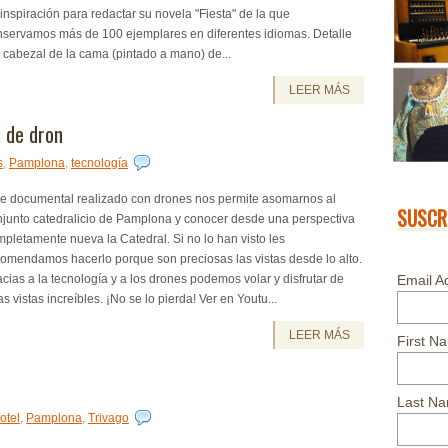
inspiración para redactar su novela "Fiesta" de la que
nservamos más de 100 ejemplares en diferentes idiomas. Detalle
 cabezal de la cama (pintado a mano) de...
LEER MÁS
a de dron
s
,
Pamplona
,
tecnología
te documental realizado con drones nos permite asomarnos al
SUSCR
njunto catedralicio de Pamplona y conocer desde una perspectiva
pletamente nueva la Catedral. Si no lo han visto les
omendamos hacerlo porque son preciosas las vistas desde lo alto.
cias a la tecnología y a los drones podemos volar y disfrutar de
Email A
s vistas increíbles. ¡No se lo pierda! Ver en Youtu...
LEER MÁS
First N
Last N
otel
,
Pamplona
,
Trivago