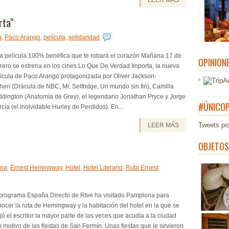
LEER MÁS
rta"
a
,
Paco Arango
,
película
,
solidaridad
a película 100% benéfica que te robará el corazón Mañana 17 de
OPINION
rero se estrena en los cines Lo Que De Verdad Importa, la nueva
ícula de Paco Arango protagonizada por Oliver Jackson-
en (Drácula de NBC, Mr. Selfridge, Un mundo sin fin), Camilla
ddington (Anatomía de Grey), el legendario Jonathan Pryce y Jorge
#ÚNICOP
cía (el inolvidable Hurley de Perdidos). En...
Tweets po
LEER MÁS
OBJETOS
ona
,
Ernest Hemingway
,
Hotel
,
Hotel Literario
,
Ruta Ernest
 programa España Directo de Rtve ha visitado Pamplona para
ocer la ruta de Hemingway y la habitación del hotel en la que se
jó el escritor la mayor parte de las veces que acudía a la ciudad
 motivo de las fiestas de San Fermín. Unas fiestas que le sirvieron