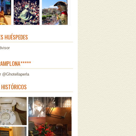
ES HUÉSPEDES
AMPLONA*****
r @Ghotellaperla
 HISTÓRICOS