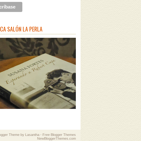
ECA SALÓN LA PERLA
logger Theme by
Lasantha
-
Free Blogger Themes
NewBloggerThemes.com