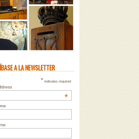
ÍBASE A LA NEWSLETTER
*
indicates required
ddress
*
ame
ame