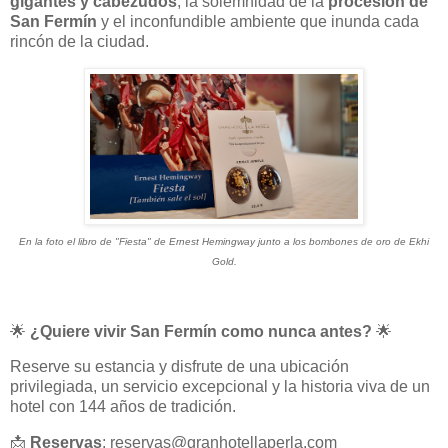
gigantes y cabezudos
, la solemnidad de la
procesión de
San Fermín
y el inconfundible ambiente que inunda cada
rincón de la ciudad.
En la foto el libro de "Fiesta" de Ernest Hemingway junto a los bombones de oro de Ekhi
Gold.
🌟
¿Quiere vivir San Fermín como nunca antes?
🌟
Reserve su estancia y disfrute de una ubicación
privilegiada, un servicio excepcional y la historia viva de un
hotel con 144 años de tradición.
📩
Reservas
:
reservas@granhotellaperla.com