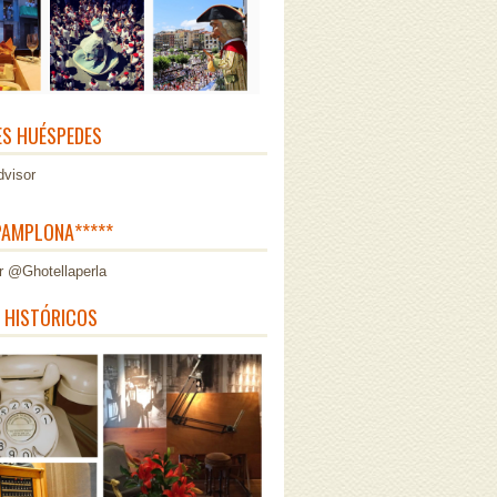
ES HUÉSPEDES
AMPLONA*****
r @Ghotellaperla
 HISTÓRICOS