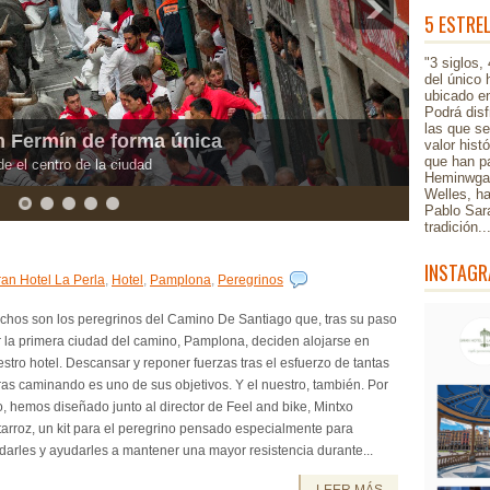
5 ESTRE
"3 siglos,
del único 
ubicado en
Podrá disf
las que s
o Víctor Eusa, Hemingway, Pablo Sarasate, Orson Welles o
valor hist
que han pa
Heminwgay
Welles, h
Pablo Sar
tradición.
INSTAGR
an Hotel La Perla
,
Hotel
,
Pamplona
,
Peregrinos
chos son los peregrinos del Camino De Santiago que, tras su paso
 la primera ciudad del camino, Pamplona, deciden alojarse en
stro hotel. Descansar y reponer fuerzas tras el esfuerzo de tantas
as caminando es uno de sus objetivos. Y el nuestro, también. Por
, hemos diseñado junto al director de Feel and bike, Mintxo
arroz, un kit para el peregrino pensado especialmente para
darles y ayudarles a mantener una mayor resistencia durante...