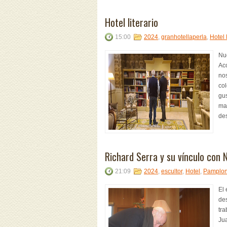
Hotel literario
15:00
2024
,
granhotellaperla
,
Hotel 
Nue
Ac
no
col
gus
man
des
Richard Serra y su vínculo con 
21:09
2024
,
escultor
,
Hotel
,
Pamplo
El 
de
tra
Ju