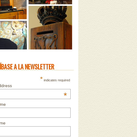
ÍBASE A LA NEWSLETTER
*
indicates required
ddress
*
ame
ame