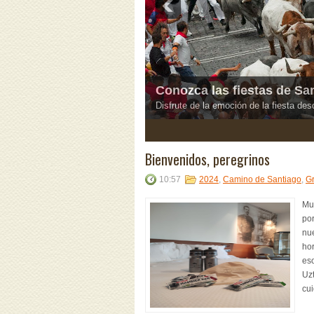
Habitaciones Históricas
Estancias dedicadas a personajes com
Manolete
3
4
5
Bienvenidos, peregrinos
10:57
2024
,
Camino de Santiago
,
Gr
Mu
por
nue
hor
eso
Uzt
cui