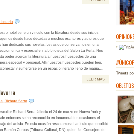
LEER MÁS
Literario
stro hotel tiene un vínculo con la literatura desde sus inicios.
OPINION
ogemos desde hace décadas a muchos escritores y autores que
s han dedicado sus novelas. Letras que conservamos en una
ección única y especial en la biblioteca del Salón La Perla. Nos
ta poder acercar la literatura a nuestros huéspedes de una
#ÚNICOP
era especial y personal. Allí nuestros huéspedes pueden leer,
conectar y sumergirse en un espacio literario lleno de magia,...
Tweets po
LEER MÁS
OBJETOS
Navarra
na
,
Richard Serra
escultor Richard Serra fallecía el 24 de marzo en Nueva York y
sde entonces se ha reconocido en innumerables ocasiones el
bajo del artista. En esta ocasión rescatamos el artículo que escribió
an Ramón Corpas (Tribuna Cultural, DN), quien fue Consejero de