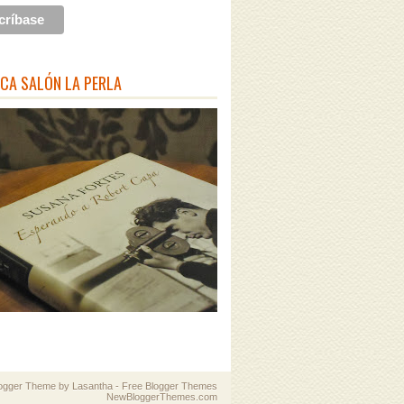
ECA SALÓN LA PERLA
logger Theme by
Lasantha
-
Free Blogger Themes
NewBloggerThemes.com