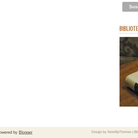
BIBLIOT
owered by
Blogger
Design by
NewWpThemes
| B