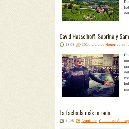
De 
hab
del
David Hasselhoff, Sabrina y Sa
13:08
2014
,
Libro de Honor
,
persona
Da
mot
pri
del
com
tod
nos
La fachada más mirada
11:25
Arquitecto
,
Camino de Santia