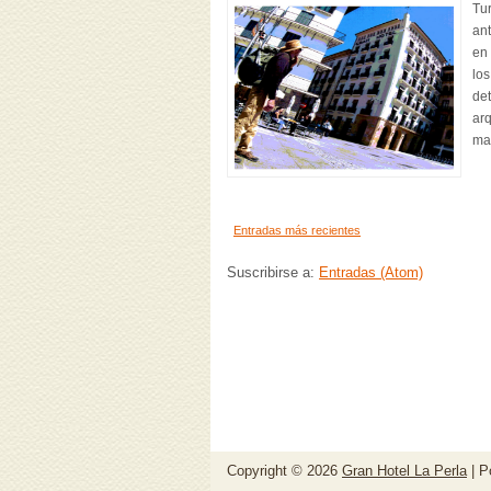
Tur
ant
en 
los
det
arq
may
Entradas más recientes
Suscribirse a:
Entradas (Atom)
Copyright ©
2026
Gran Hotel La Perla
| P