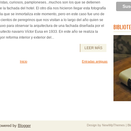
istas, curiosos, pamploneses...muchos son los que se detienen
e la fachada del hotel. El otro día nos hicieron llegar esta fotografía
la que se inmortaliza este momento, pero en este caso fue uno de
 cientos de peregrinos que nos visitan a lo largo del año quien se
BIBLIOT
uvo para observar la arquitectura de una fachada diseñada por el
uitecto navarro Víctor Eusa en 1933. En este año se realiza la
or reforma interior y exterior del...
LEER MÁS
Inicio
Entradas antiguas
owered by
Blogger
Design by
NewWpThemes
| B