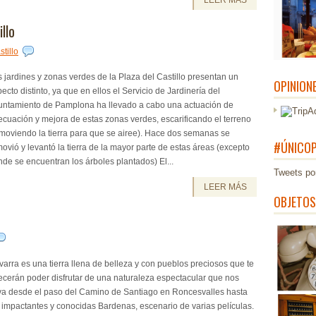
LEER MÁS
llo
tillo
 jardines y zonas verdes de la Plaza del Castillo presentan un
OPINION
ecto distinto, ya que en ellos el Servicio de Jardinería del
untamiento de Pamplona ha llevado a cabo una actuación de
cuación y mejora de estas zonas verdes, escarificando el terreno
moviendo la tierra para que se airee). Hace dos semanas se
#ÚNICOP
ovió y levantó la tierra de la mayor parte de estas áreas (excepto
de se encuentran los árboles plantados) El...
Tweets po
LEER MÁS
OBJETOS
arra es una tierra llena de belleza y con pueblos preciosos que te
ecerán poder disfrutar de una naturaleza espectacular que nos
eva desde el paso del Camino de Santiago en Roncesvalles hasta
 impactantes y conocidas Bardenas, escenario de varias películas.