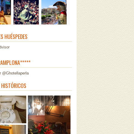
ES HUÉSPEDES
AMPLONA*****
r @Ghotellaperla
 HISTÓRICOS