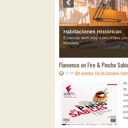
Habitaciones Históricas
Estancias dedicadas a personajes com
Manolete
3
4
5
Flamenco on Fire & Pincho Sabi
12:34
eventos
,
FIn de Semana
,
Fla
49 
de 
Sab
ce
est
por
ex