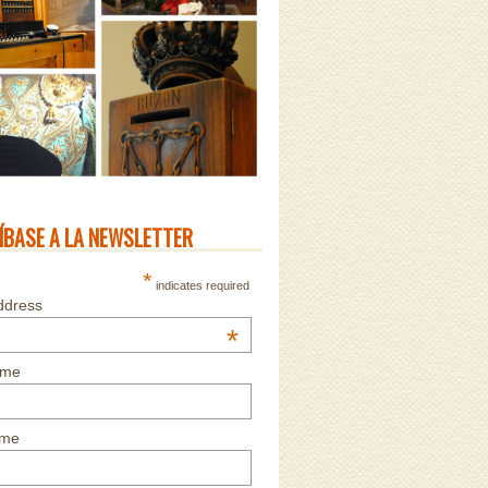
ÍBASE A LA NEWSLETTER
*
indicates required
ddress
*
ame
ame