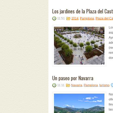
Los jardines de la Plaza del Casti
11:51
2014
,
Pamplona
,
Plaza del Cas
Los
asp
Ay
ade
(re
rem
don
Un paseo por Navarra
11:11
Navarra
,
Pamplona
,
turismo
Nav
ofr
ll
las