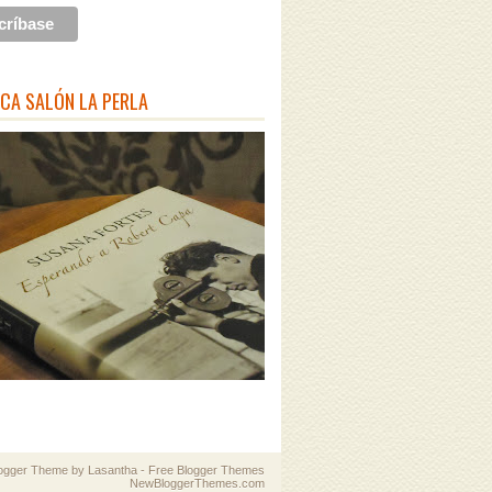
ECA SALÓN LA PERLA
logger Theme by
Lasantha
-
Free Blogger Themes
NewBloggerThemes.com