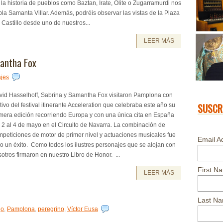
la historia de pueblos como Baztan, Irate, Olite o Zugarramurdi nos
la Samanta Villar. Además, podréis observar las vistas de la Plaza
 Castillo desde uno de nuestros...
LEER MÁS
mantha Fox
jes
vid Hasselhoff, Sabrina y Samantha Fox visitaron Pamplona con
ivo del festival itinerante Acceleration que celebraba este año su
SUSCR
mera edición recorriendo Europa y con una única cita en España
 2 al 4 de mayo en el Circuito de Navarra. La combinación de
peticiones de motor de primer nivel y actuaciones musicales fue
Email A
o un éxito. Como todos los ilustres personajes que se alojan con
otros firmaron en nuestro Libro de Honor. ...
First N
LEER MÁS
Last N
go
,
Pamplona
,
peregrino
,
Víctor Eusa