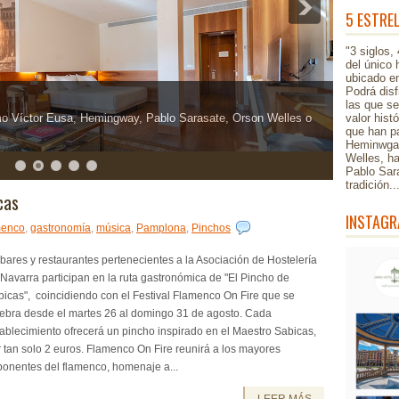
5 ESTRE
"3 siglos,
del único 
ubicado en
Podrá disf
las que s
o Víctor Eusa, Hemingway, Pablo Sarasate, Orson Welles o
valor hist
que han pa
Heminwgay
Welles, h
Pablo Sar
tradición.
cas
INSTAGR
menco
,
gastronomía
,
música
,
Pamplona
,
Pinchos
bares y restaurantes pertenecientes a la Asociación de Hostelería
Navarra participan en la ruta gastronómica de "El Pincho de
icas", coincidiendo con el Festival Flamenco On Fire que se
lebra desde el martes 26 al domingo 31 de agosto. Cada
ablecimiento ofrecerá un pincho inspirado en el Maestro Sabicas,
 tan solo 2 euros. Flamenco On Fire reunirá a los mayores
ponentes del flamenco, homenaje a...