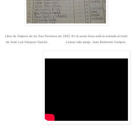
Libro de Viajeros de los San Fermines de 1942. En la sexta línea está la entrada al hotel
de José Luis Vázquez Garcés. Líneas más abajo, Juan Belmonte Campos.