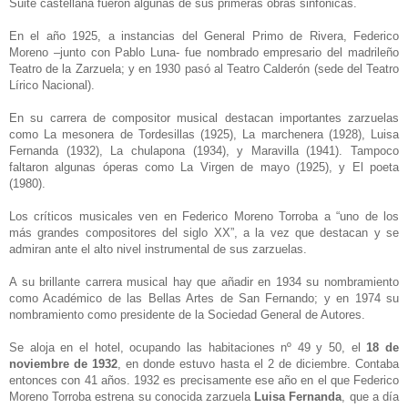
Suite castellana fueron algunas de sus primeras obras sinfónicas.
En el año 1925, a instancias del General Primo de Rivera, Federico
Moreno –junto con Pablo Luna- fue nombrado empresario del madrileño
Teatro de la Zarzuela; y en 1930 pasó al Teatro Calderón (sede del Teatro
Lírico Nacional).
En su carrera de compositor musical destacan importantes zarzuelas
como La mesonera de Tordesillas (1925), La marchenera (1928), Luisa
Fernanda (1932), La chulapona (1934), y Maravilla (1941). Tampoco
faltaron algunas óperas como La Virgen de mayo (1925), y El poeta
(1980).
Los críticos musicales ven en Federico Moreno Torroba a “uno de los
más grandes compositores del siglo XX”, a la vez que destacan y se
admiran ante el alto nivel instrumental de sus zarzuelas.
A su brillante carrera musical hay que añadir en 1934 su nombramiento
como Académico de las Bellas Artes de San Fernando; y en 1974 su
nombramiento como presidente de la Sociedad General de Autores.
Se aloja en el hotel, ocupando las habitaciones nº 49 y 50, el
18 de
noviembre de 1932
, en donde estuvo hasta el 2 de diciembre. Contaba
entonces con 41 años. 1932 es precisamente ese año en el que Federico
Moreno Torroba estrena su conocida zarzuela
Luisa Fernanda
, que a día