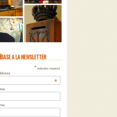
ÍBASE A LA NEWSLETTER
*
indicates required
ddress
*
ame
ame