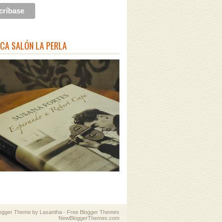
ECA SALÓN LA PERLA
logger Theme by
Lasantha
-
Free Blogger Themes
NewBloggerThemes.com