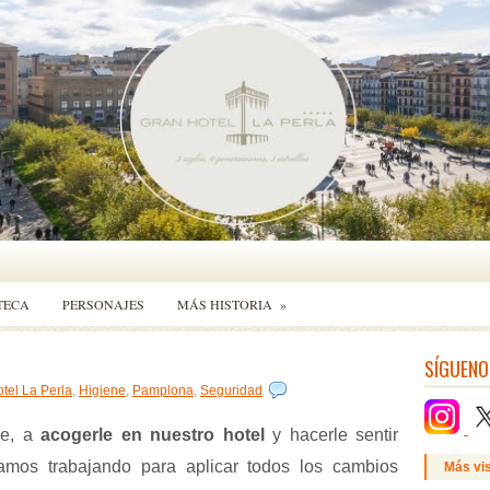
TECA
PERSONAJES
MÁS HISTORIA
»
SÍGUENO
tel La Perla
,
Higiene
,
Pamplona
,
Seguridad
le, a
acogerle en nuestro hotel
y hacerle sentir
mos trabajando para aplicar todos los cambios
Más vi