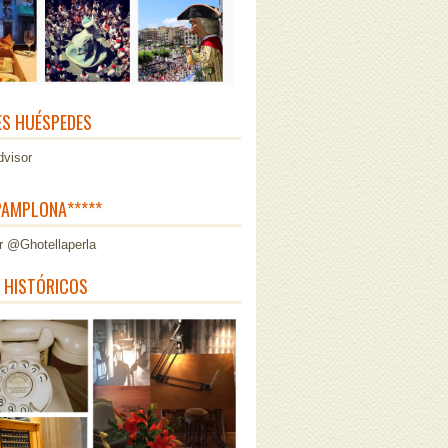
ES HUÉSPEDES
AMPLONA*****
r @Ghotellaperla
 HISTÓRICOS