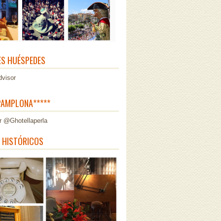
ES HUÉSPEDES
AMPLONA*****
r @Ghotellaperla
 HISTÓRICOS