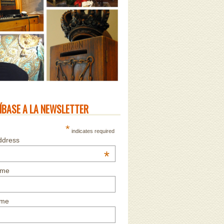
ÍBASE A LA NEWSLETTER
*
indicates required
ddress
*
ame
ame