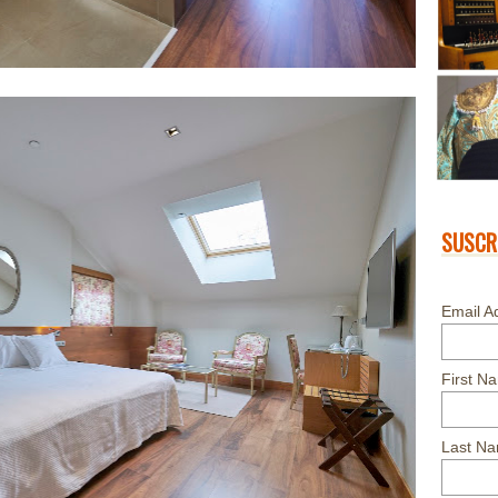
SUSCR
Email A
First N
Last N