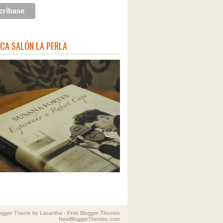
ECA SALÓN LA PERLA
logger Theme by
Lasantha
-
Free Blogger Themes
NewBloggerThemes.com