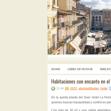
HOME
LIBRO DE HONOR
BIBLIO
Habitaciones con encanto en e
11:44
2025
,
abuhardilladas
,
Hotel
En la quinta planta del Gran Hotel La Perl
quienes buscan tranquilidad y confort en pl
Con más de 30 m² y una cálida atmósfera c