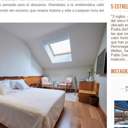
5 ESTRE
á pensado para el descanso. Orientadas a la emblemática calle
rido del encierro, que respira historia y vida a cualquier hora del
"3 siglos,
del único 
ubicado en
Podrá disf
las que s
valor hist
que han pa
Heminwgay
Welles, h
Pablo Sar
tradición.
INSTAGR