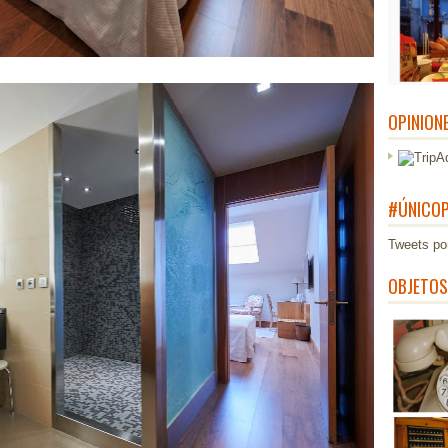
OPINION
#ÚNICOP
Tweets po
OBJETOS