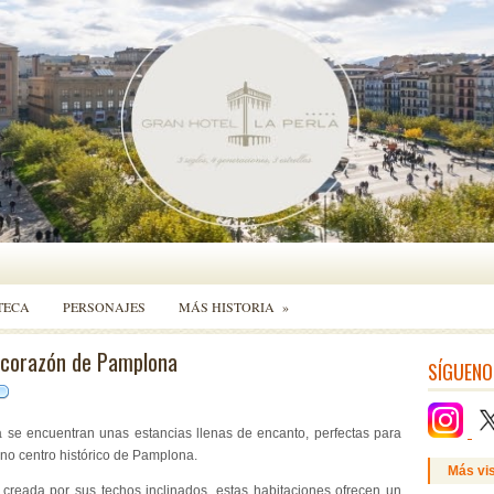
TECA
PERSONAJES
MÁS HISTORIA
»
l corazón de Pamplona
SÍGUENO
a se encuentran unas estancias llenas de encanto, perfectas para
eno centro histórico de Pamplona.
Más vi
reada por sus techos inclinados, estas habitaciones ofrecen un