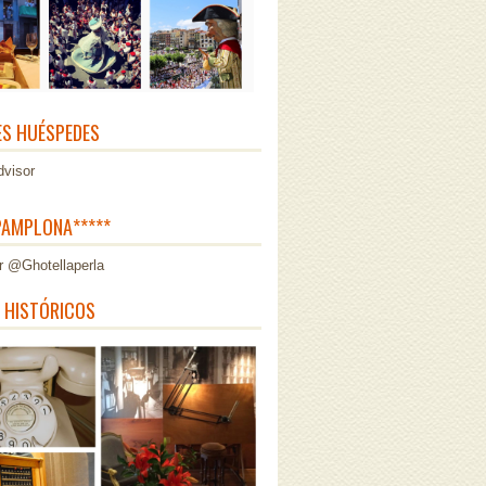
ES HUÉSPEDES
AMPLONA*****
r @Ghotellaperla
 HISTÓRICOS