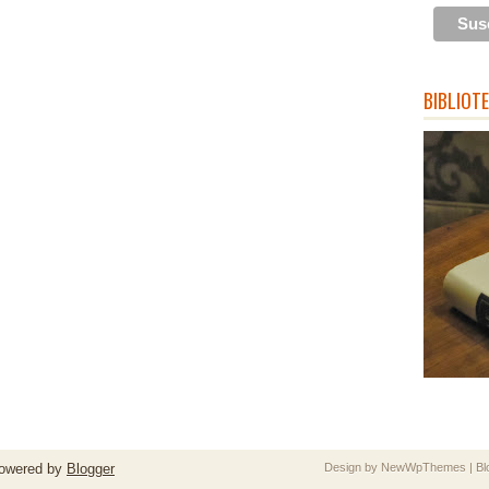
BIBLIOT
owered by
Blogger
Design by
NewWpThemes
| B