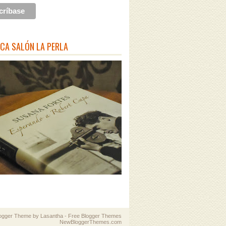
ECA SALÓN LA PERLA
logger Theme by
Lasantha
-
Free Blogger Themes
NewBloggerThemes.com