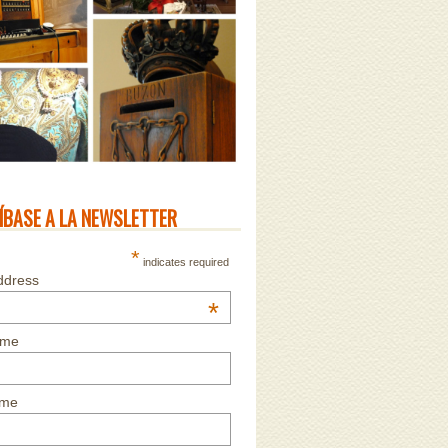
ÍBASE A LA NEWSLETTER
*
indicates required
ddress
*
ame
ame