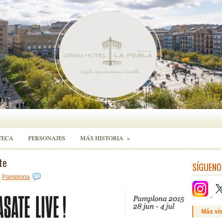
TECA
PERSONAJES
MÁS HISTORIA
»
te
SÍGUENO
,
Pamplona
Más vi