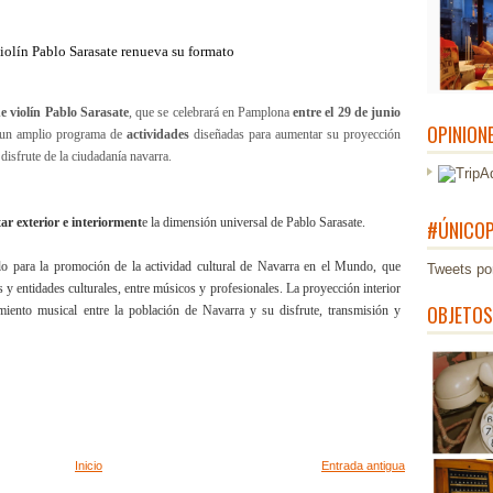
iolín Pablo Sarasate renueva su formato
e violín Pablo Sarasate
, que se celebrará en Pamplona
entre el 29 de junio
OPINION
 un amplio programa de
actividades
diseñadas para aumentar su proyección
disfrute de la ciudadanía navarra.
ar exterior e interiorment
e la dimensión universal de Pablo Sarasate.
#ÚNICOP
lo para la promoción de la actividad cultural de Navarra en el Mundo, que
Tweets po
s y entidades culturales, entre músicos y profesionales. La proyección interior
OBJETOS
miento musical entre la población de Navarra y su disfrute, transmisión y
Inicio
Entrada antigua