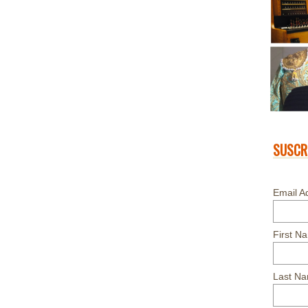
SUSCR
Email A
First N
Last N